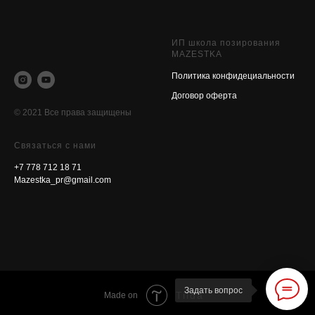
ИП школа позирования
MAZESTKA
Политика конфидециальности
Договор оферт
а
© 2021 Все права защищены
Связаться с нами
+7 778 712 18 71
Mazestka_pr@gmail.com
Задать вопрос
Tilda
Made on